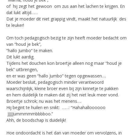
of hij zegt het gewoon om zus aan het lachen te krijgen. En
dat lukt altijd……
Dat je moeder dit niet grappig vindt, maakt het natuurlijk des
te leuker!
Om toch pedagogisch bezig te zijn heeft moeder bedacht om
van “houd je bek”,
“hallo Jumbo” te maken.
Dit lukt aardig.
Tijdens het douchen kon broertje alleen nog maar “houd je
bek” uitbrengen,
en er was geen “hallo Jumbo” tegen opgewassen….
Moeder besluit, pedagogisch minder verantwoord
waarschijnlijk, kleine broer even bij zijn kinnetje te pakken
en hem duidelijk te maken dat zij het niet leuk meer vond.
Broertje schrok; nu was het menens….
Hij begint te huilen en snikt: ……: “Hahahalloooooo
JJJJJummmmmbbbboo.”
Ahh, de boodschap is duidelijk!
Hoe ondoordacht is het dan van moeder om vervolgens, in