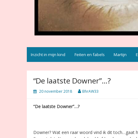
Inzicht in mijn kind
Feiten en fabels
Martijn
E
“De laatste Downer”…?
20 november 2018
BhrAW33
“De laatste Downer”…?
Downer? Wat een raar woord vind ik dit toch…gaat h