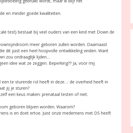
ijbedoeling gebruikt wordt, maar ik blijf het
e en minder goede kwaliteiten.
tale test} bestaat bij veel ouders van een kind met Down de
Downsyndroom meer geboren zullen worden. Daarnaast
e dit juist een heel hoopvolle ontwikkeling vinden. Want
wn zou ondraaglijk lijden…
geen idee wat ze zeggen. Beperking?? Ja, voor mij
een te sturende rol heeft in deze…: de overheid heeft in
at jij je sturen?
elf een keus maken: prenataal testen of niet.
ndroom geboren blijven worden. Waarom?
mens is en doet ertoe. Juist onze medemens met DS heeft