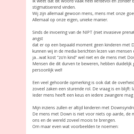
Ik weet dat dit woord vaak heel liefdevol en zonder b
stigmatiserend vinden.
Wij zijn allemaal gewoon mens, mens met onze goed
Allemaal op onze eigen, unieke manier.
Sinds de invoering van de NIPT {niet invasieve prena
angst
dat er op een bepaald moment geen kinderen met 
kunnen wij in de media berichten lezen van mensen di
ja…wat kost “zo’n kind” wel niet en de mens met Do
Mensen die dit durven te beweren, hebben duidelijk 
persoonlijk wel!
Een veel gehoorde opmerking is ook dat de overheid 
zoveel zaken een sturende rol. De vraag is en blijft: la
Ieder mens heeft een keus en iedere zwangere mag z
Mijn inziens zullen er altijd kinderen met Downsy
De mens met Down is niet voor niets op aarde, de 
ons en de wereld zoveel moois te brengen.
Om maar even wat voorbeelden te noemen: